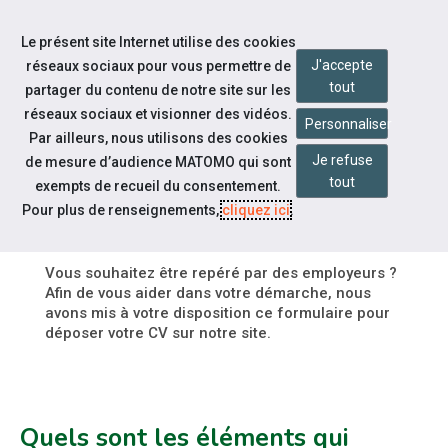
Accéder à notre page Facebook
Accéder à notre page Youtube
Accéder à notre page Linkedin
Accéder à notre page Twitter
Accéder à notre page Bluesky
Aller à la navigation
Le présent site Internet utilise des cookies
Aller au contenu
J'accepte
réseaux sociaux pour vous permettre de
tout
partager du contenu de notre site sur les
réseaux sociaux et visionner des vidéos.
Personnaliser
Par ailleurs, nous utilisons des cookies
Je refuse
de mesure d’audience MATOMO qui sont
Espace candidat
tout
exempts de recueil du consentement.
DÉPOSEZ UN CV
Pour plus de renseignements,
cliquez ici
.
Vous souhaitez être repéré par des employeurs ?
Afin de vous aider dans votre démarche, nous
avons mis à votre disposition ce formulaire pour
déposer votre CV sur notre site.
Quels sont les éléments qui