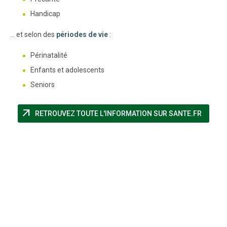
Handicap
... et selon des
périodes de vie
:
Périnatalité
Enfants et adolescents
Seniors
arrow_outward
(NOUVE
RETROUVEZ TOUTE L'INFORMATION SUR SANTE.FR