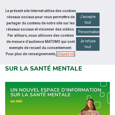
Accéder à notre page Facebook
Accéder à notre page Youtube
Accéder à notre page Linkedin
Accéder à notre page Twitter
Accéder à notre page Bluesky
Aller à la navigation
Le présent site Internet utilise des cookies
Aller au contenu
J'accepte
réseaux sociaux pour vous permettre de
tout
partager du contenu de notre site sur les
réseaux sociaux et visionner des vidéos.
Personnaliser
Par ailleurs, nous utilisons des cookies
Je refuse
de mesure d’audience MATOMO qui sont
Actualités
tout
exempts de recueil du consentement.
SANTÉ.FR MET À DISPOSITION UN
Pour plus de renseignements,
cliquez ici
.
NOUVEL ESPACE D'INFORMATION
SUR LA SANTÉ MENTALE