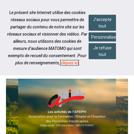
Accéder à notre page Facebook
Accéder à notre page Youtube
Accéder à notre page Linkedin
Accéder à notre page Twitter
Accéder à notre page Bluesky
Aller à la navigation
Le présent site Internet utilise des cookies
Aller au contenu
J'accepte
réseaux sociaux pour vous permettre de
tout
partager du contenu de notre site sur les
réseaux sociaux et visionner des vidéos. Par
Personnaliser
ailleurs, nous utilisons des cookies de
Je refuse
mesure d’audience MATOMO qui sont
Actualités
tout
exempts de recueil du consentement. Pour
LES ACTIVITÉS DE L'AFEIPH
plus de renseignements,
cliquez ici
.