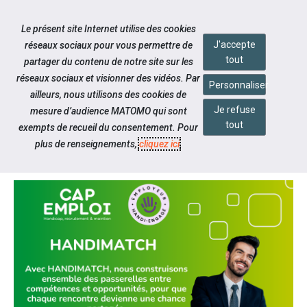
Accéder à notre page Facebook
Accéder à notre page Youtube
Accéder à notre page Linkedin
Accéder à notre page Twitter
Accéder à notre page Bluesky
Aller à la navigation
Le présent site Internet utilise des cookies
Aller au contenu
J'accepte
réseaux sociaux pour vous permettre de
tout
partager du contenu de notre site sur les
réseaux sociaux et visionner des vidéos. Par
Personnaliser
ailleurs, nous utilisons des cookies de
Je refuse
mesure d’audience MATOMO qui sont
Actualités
tout
exempts de recueil du consentement. Pour
HANDIMATCH
plus de renseignements,
cliquez ici
.