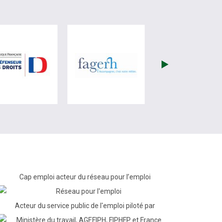
re)
site de France Travail (nouvelle fenêtre)
visiter les site de Défenseur des droits (nouvelle fenêtr
visiter les site de Fagerh (
Cap emploi acteur du réseau pour l’emploi
Acteur du service public de l'emploi piloté par