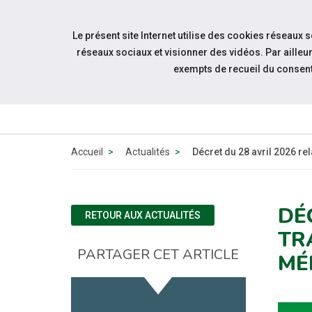
Accéder à notre page Facebook
Accéder à notre page Youtube
Accéder à notre page Linkedin
Accéder à notre page Twitter
Accéder à notre page Bluesk
Aller à la navigation
Le présent site Internet utilise des cookies réseaux 
Aller au contenu
réseaux sociaux et visionner des vidéos. Par aill
exempts de recueil du consen
QUI
SOMMES-
NOUS ?
Accueil
Actualités
Décret du 28 avril 2026 re
DÉ
RETOUR AUX ACTUALITÉS
TR
PARTAGER CET ARTICLE
MÉ