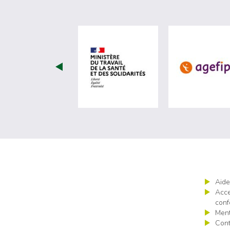
visiter les site de Minist
Aide
Acce
conf
Ment
Cont