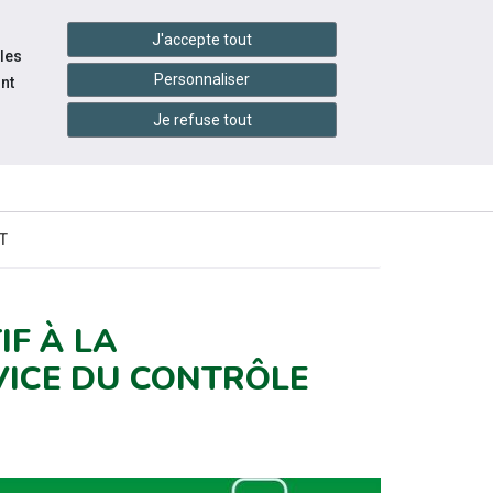
handshake
essibilité
Services en ligne
J'accepte tout
 les
Personnaliser
nt
Je refuse tout
INFOS
CONTACTEZ-
NEWSLETTER
PRATIQUES
NOUS
FLASH
ST
IF À LA
VICE DU CONTRÔLE