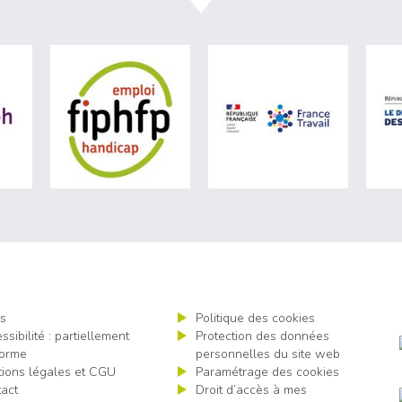
ère du travail (nouvelle fenêtre)
visiter les site de Agefiph (nouvelle fenêtre)
visiter les site de Fiphfp (nouvelle fenêt
visiter les 
s
Politique des cookies
ssibilité : partiellement
Protection des données
orme
personnelles du site web
ions légales et CGU
Paramétrage des cookies
act
Droit d’accès à mes