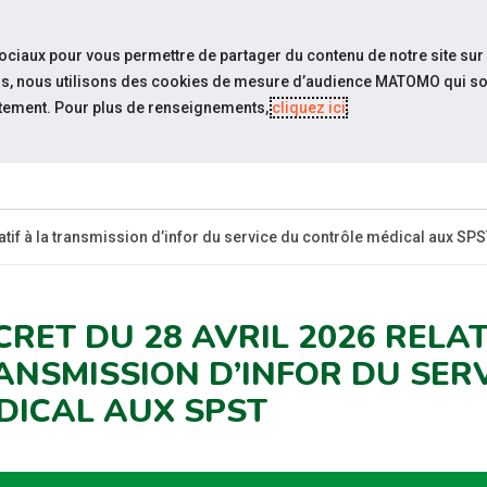
y
travel_explore
settings_accessibility
Sites du réseau
Acc
sociaux pour vous permettre de partager du contenu de notre site sur
eurs, nous utilisons des cookies de mesure d’audience MATOMO qui so
tement. Pour plus de renseignements,
cliquez ici
.
ESPACE
ESPACE
ÉVÉNEMENTS
ACTUALITÉS
CANDIDAT
EMPLOYEUR
latif à la transmission d’infor du service du contrôle médical aux SP
CRET DU 28 AVRIL 2026 RELAT
ANSMISSION D’INFOR DU SER
DICAL AUX SPST