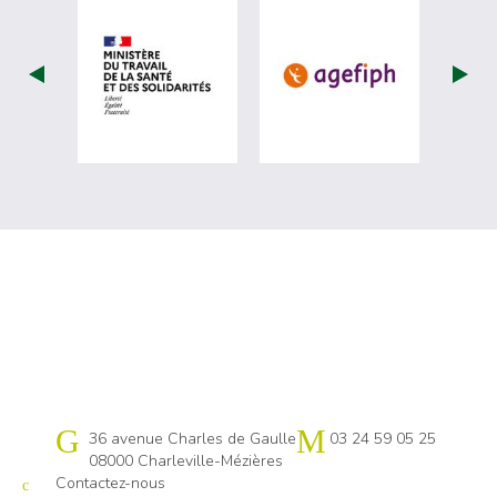
visiter les site de Ministère du travail (
visiter les si
Cap emploi 08
36 avenue Charles de Gaulle
03 24 59 05 25
08000 Charleville-Mézières
Contactez-nous