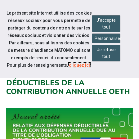
Accéder à notre page Facebook
Accéder à notre page Youtube
Accéder à notre page Linkedin
Accéder à notre page Twitter
Accéder à notre page Bluesky
Aller à la navigation
Le présent site Internet utilise des cookies
Aller au contenu
J'accepte
réseaux sociaux pour vous permettre de
tout
partager du contenu de notre site sur les
réseaux sociaux et visionner des vidéos.
Personnaliser
Par ailleurs, nous utilisons des cookies
Je refuse
de mesure d’audience MATOMO qui sont
Actualités
tout
exempts de recueil du consentement.
ARRÊTÉ DU 3 MARS 2026
Pour plus de renseignements,
cliquez ici
.
RELATIF AUX DÉPENSES
DÉDUCTIBLES DE LA
CONTRIBUTION ANNUELLE OETH