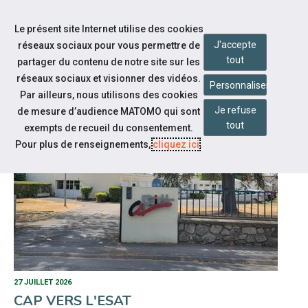
Accéder à notre page Facebook
Accéder à notre page Youtube
Accéder à notre page Linkedin
Accéder à notre page Twitter
Accéder à notre page Bluesky
Aller à la navigation
Le présent site Internet utilise des cookies
Aller au contenu
J'accepte
réseaux sociaux pour vous permettre de
tout
partager du contenu de notre site sur les
réseaux sociaux et visionner des vidéos.
Personnaliser
Par ailleurs, nous utilisons des cookies
ACTUALITÉS
Je refuse
de mesure d’audience MATOMO qui sont
tout
exempts de recueil du consentement.
Pour plus de renseignements,
cliquez ici
.
27 JUILLET 2026
CAP VERS L'ESAT