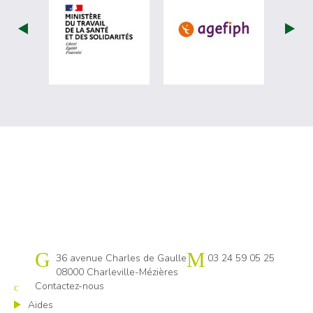
visiter les site de Ministère du travail (
visiter les si
Cap emploi 08
36 avenue Charles de Gaulle
03 24 59 05 25
08000 Charleville-Mézières
Contactez-nous
Aides