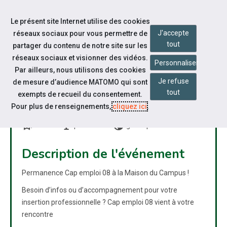
Accéder à notre page Facebook
Accéder à notre page Youtube
Accéder à notre page Linkedin
Accéder à notre page Twitter
Accéder à notre page Bluesky
Aller à la navigation
Le présent site Internet utilise des cookies
Aller au contenu
J'accepte
réseaux sociaux pour vous permettre de
tout
partager du contenu de notre site sur les
réseaux sociaux et visionner des vidéos.
Personnaliser
Par ailleurs, nous utilisons des cookies
Je refuse
de mesure d’audience MATOMO qui sont
PERMANENCE CAP EMPLOI 08
tout
exempts de recueil du consentement.
À LA MAISON DU CAMPUS
Pour plus de renseignements,
cliquez ici
.
bookmarks
nest_cam_indoor
public
Autre
présentiel
grand public
Description de l'événement
Permanence Cap emploi 08 à la Maison du Campus !
Besoin d’infos ou d’accompagnement pour votre
insertion professionnelle ? Cap emploi 08 vient à votre
rencontre