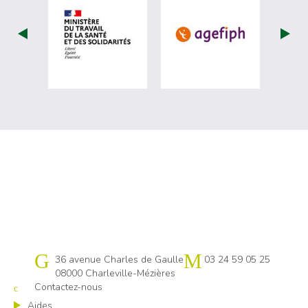
visiter les site de Ministère du travail (
visiter les si
Cap emploi 08
36 avenue Charles de Gaulle
03 24 59 05 25
08000 Charleville-Mézières
Contactez-nous
Aides