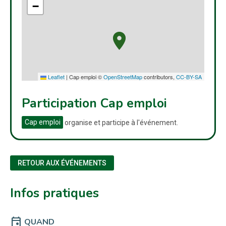
−
Leaflet
|
Cap emploi ©
OpenStreetMap
contributors,
CC-BY-SA
Participation Cap emploi
Cap emploi
organise et participe à l'événement.
RETOUR AUX ÉVÉNEMENTS
Infos pratiques
event
QUAND