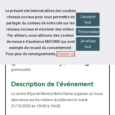
Accéder à notre page Facebook
Accéder à notre page Youtube
Accéder à notre page Linkedin
Accéder à notre page Twitter
Accéder à notre page Bluesky
Aller à la navigation
Le présent site Internet utilise des cookies
Aller au contenu
J'accepte
réseaux sociaux pour vous permettre de
tout
partager du contenu de notre site sur les
réseaux sociaux et visionner des vidéos.
Personnaliser
Par ailleurs, nous utilisons des cookies
Je refuse
de mesure d’audience MATOMO qui sont
FOCUS ALTERNANCE BTP-
tout
exempts de recueil du consentement.
AFPA
Pour plus de renseignements,
cliquez ici
.
bookmarks
nest_cam_indoor
public
Réunion d'information
présentiel
grand public
Description de l'événement
Le centre Afpa de Montcy Notre Dame organise un focus
alternance sur les métiers du bâtiment le mardi
21/10/2025 de 13h30 à 16h30.