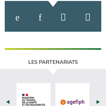
LES PARTENARIATS
visiter les site de Ministère du travail (
visiter les si