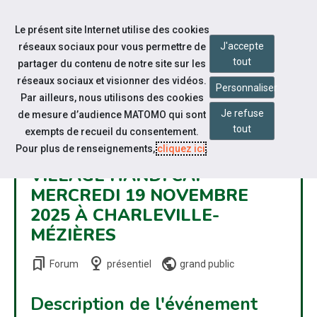
Accéder à notre page Facebook
Accéder à notre page Youtube
Accéder à notre page Linkedin
Accéder à notre page Twitter
Accéder à notre page Bluesky
Aller à la navigation
Le présent site Internet utilise des cookies
Aller au contenu
J'accepte
réseaux sociaux pour vous permettre de
tout
partager du contenu de notre site sur les
réseaux sociaux et visionner des vidéos.
Personnaliser
Par ailleurs, nous utilisons des cookies
Je refuse
de mesure d’audience MATOMO qui sont
tout
exempts de recueil du consentement.
Pour plus de renseignements,
cliquez ici
.
VILLAGE HANDI'CAP
MERCREDI 19 NOVEMBRE
2025 À CHARLEVILLE-
MÉZIÈRES
bookmarks
nest_cam_indoor
public
Forum
présentiel
grand public
Description de l'événement