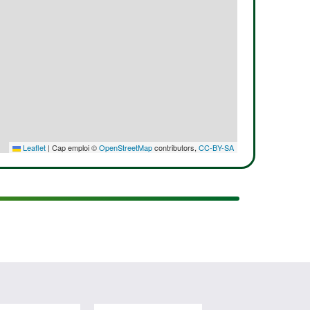
Leaflet
|
Cap emploi ©
OpenStreetMap
contributors,
CC-BY-SA