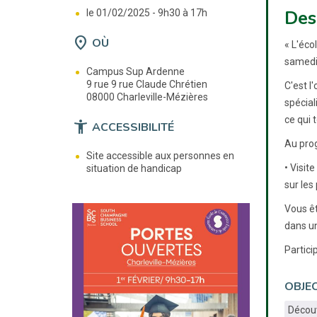
Des
le 01/02/2025 -
9h30 à 17h
location_on
OÙ
« L'éco
samedi 
Campus Sup Ardenne
9 rue 9 rue Claude Chrétien
C'est l
08000 Charleville-Mézières
spécial
ce qui 
accessibility_new
ACCESSIBILITÉ
Au pro
Site accessible aux personnes en
• Visit
situation de handicap
sur les
Vous êt
dans un
Partici
OBJEC
Décou