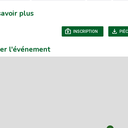
savoir plus
shop
download
(NOUVELLE FEN
INSCRIPTION
PIÈC
uer l'événement