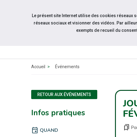
Accéder à notre page Facebook
Accéder à notre page Youtube
Accéder à notre page Linkedin
Accéder à notre page Twitter
Accéder à notre page Bluesk
Aller à la navigation
Le présent site Internet utilise des cookies réseaux 
Aller au contenu
réseaux sociaux et visionner des vidéos. Par aill
exempts de recueil du consen
QUI
SOMMES-
NOUS ?
Accueil
Événements
RETOUR AUX ÉVÉNEMENTS
JO
Infos pratiques
FÉ
bookmarks
Po
event
QUAND