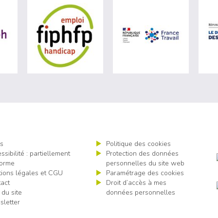
ère du travail (nouvelle fenêtre)
visiter les site de Agefiph (nouvelle fenêtre)
visiter les site de Fiphfp (nouvelle fenêt
visiter les 
s
Politique des cookies
ssibilité : partiellement
Protection des données
orme
personnelles du site web
ions légales et CGU
Paramétrage des cookies
act
Droit d’accès à mes
 du site
données personnelles
letter