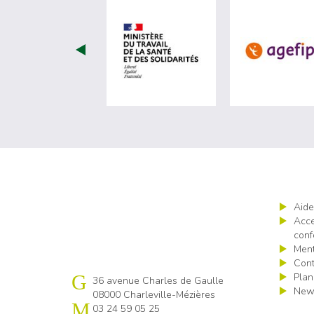
visiter les site de Minist
Aide
Acce
conf
Ment
Cont
Plan
Cap emploi 08
36 avenue Charles de Gaulle
News
08000 Charleville-Mézières
03 24 59 05 25