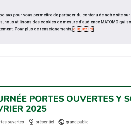
y
travel_explore
settings_accessibility
Sites du réseau
Acc
sociaux pour vous permettre de partager du contenu de notre site sur
eurs, nous utilisons des cookies de mesure d’audience MATOMO qui so
tement. Pour plus de renseignements,
cliquez ici
.
ESPACE
ESPACE
ÉVÉNEMENTS
ACTUALITÉS
CANDIDAT
EMPLOYEUR
URNÉE PORTES OUVERTES Y S
VRIER 2025
nest_cam_indoor
public
rtes ouvertes
présentiel
grand public