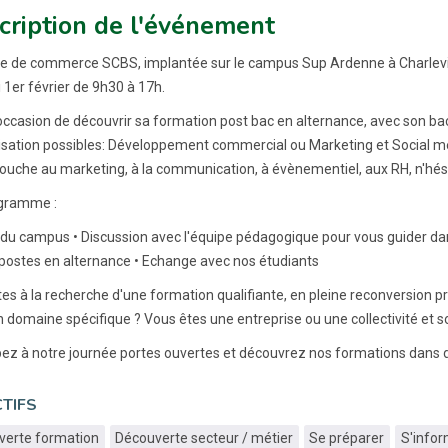
cription de l'événement
le de commerce SCBS, implantée sur le campus Sup Ardenne à Charlevil
1er février de 9h30 à 17h.
'occasion de découvrir sa formation post bac en alternance, avec son 
isation possibles: Développement commercial ou Marketing et Social mé
touche au marketing, à la communication, à évènementiel, aux RH, n'hési
gramme :
e du campus • Discussion avec l'équipe pédagogique pour vous guider da
 postes en alternance • Echange avec nos étudiants
es à la recherche d'une formation qualifiante, en pleine reconversion
 domaine spécifique ? Vous êtes une entreprise ou une collectivité et 
pez à notre journée portes ouvertes et découvrez nos formations dans d
TIFS
verte formation
Découverte secteur / métier
Se préparer
S'info