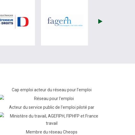
re)
site de France Travail (nouvelle fenêtre)
visiter les site de Défenseur des droits (nouvelle fenêtr
visiter les site de Fagerh (
Cap emploi acteur du réseau pour l’emploi
Acteur du service public de l'emploi piloté par
Membre du réseau Cheops