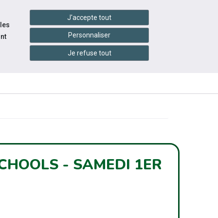
handshake
essibilité
Services en ligne
J'accepte tout
 les
Personnaliser
nt
Je refuse tout
INFOS
CONTACTEZ-
NEWSLETTER
PRATIQUES
NOUS
FLASH
CHOOLS - SAMEDI 1ER